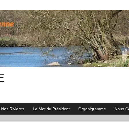
E
Nos Rivières
Le Mot du Président
Organigramme
Nous Co