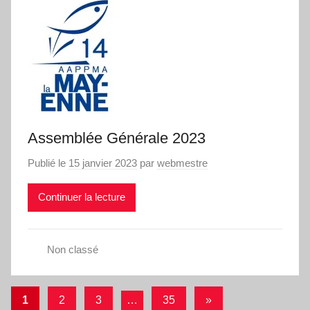
Assemblée Générale 2023
Publié le
15 janvier 2023
par
webmestre
Continuer la lecture
Non classé
Pagination
Articles
1
2
3
…
35
»