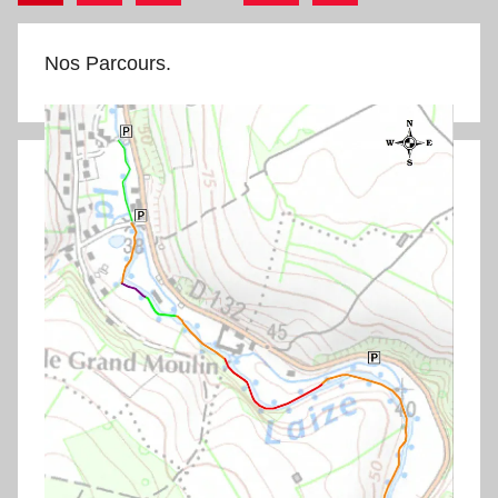
suivants
des
publications
Nos Parcours.