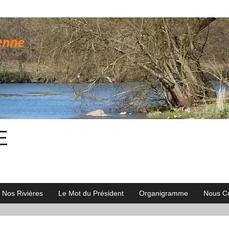
E
Nos Rivières
Le Mot du Président
Organigramme
Nous Co