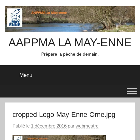
Aller
au
contenu
AAPPMA LA MAY-ENNE
Prèpare la pêche de demain.
Menu
cropped-Logo-May-Enne-Orne.jpg
Publié le
1 décembre 2016
par
webmestre