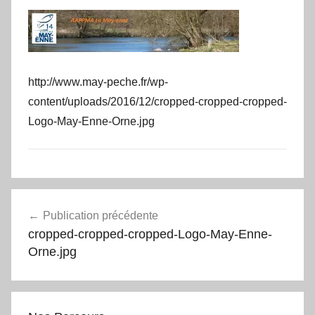
http://www.may-peche.fr/wp-
content/uploads/2016/12/cropped-cropped-cropped-
Logo-May-Enne-Orne.jpg
Navigation
Publication précédente
de
cropped-cropped-cropped-Logo-May-Enne-
l’article
Orne.jpg