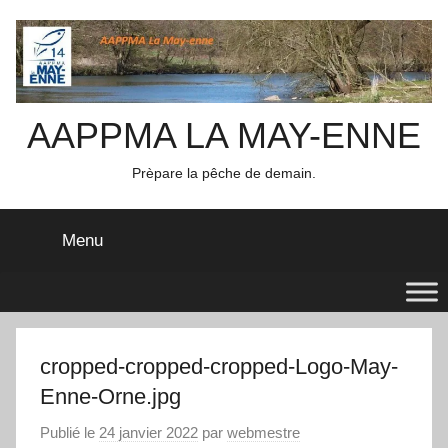
Aller
au
contenu
AAPPMA LA MAY-ENNE
Prèpare la pêche de demain.
Menu
cropped-cropped-cropped-Logo-May-
Enne-Orne.jpg
Publié le
24 janvier 2022
par
webmestre