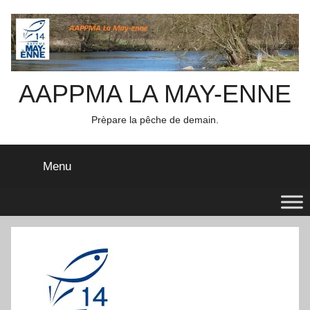
Aller
au
contenu
AAPPMA LA MAY-ENNE
Prèpare la pêche de demain.
Menu