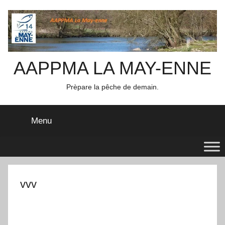
Aller
au
contenu
AAPPMA LA MAY-ENNE
Prèpare la pêche de demain.
Menu
vvv